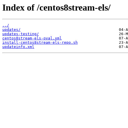
Index of /centos8stream-els/
../
updates/
updates-testing/
centos8stream-els-oval.xml
install-centos8stream-els-repo.sh
updateinfo.xml